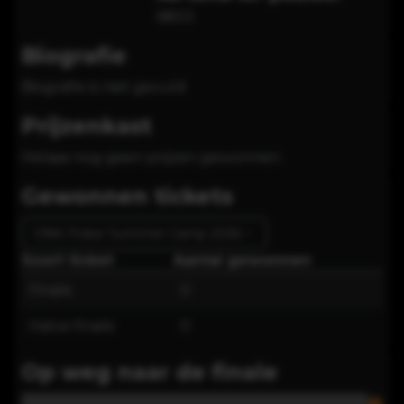
6803
Biografie
Biografie is niet gevuld
Prijzenkast
Helaas nog geen prijzen gewonnen.
Gewonnen tickets
ONK Poker Summer Camp 2026
Soort ticket
Aantal gewonnen
Finale
0
Halve finale
0
Op weg naar de finale