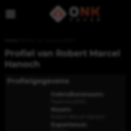
Home
>
Profiel van Feyenoord002
Profiel van
Robert Marcel
Hanoch
Profielgegevens
Gebruikersnaam:
Feyenoord002
Naam:
Robert Marcel Hanoch
Experience: