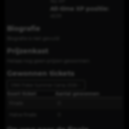
162
XP
All-time XP positie:
4539
Biografie
Biografie is niet gevuld
Prijzenkast
Helaas nog geen prijzen gewonnen.
Gewonnen tickets
ONK Poker Summer Camp 2026
Soort ticket
Aantal gewonnen
Finale
0
Halve finale
0