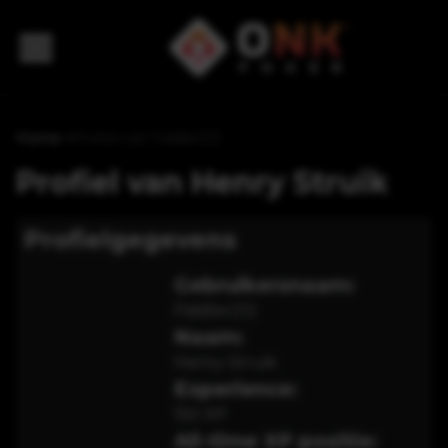
Home
>
Profiel van Fiddler212
Profiel van
Henry Struik
Profielgegevens
Gebruikersnaam:
Fiddler212
Naam:
Henry Struik
Experience:
150
XP
All-time XP positie: