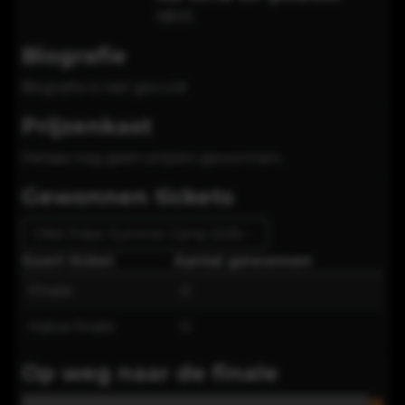
6805
Biografie
Biografie is niet gevuld
Prijzenkast
Helaas nog geen prijzen gewonnen.
Gewonnen tickets
ONK Poker Summer Camp 2026
Soort ticket
Aantal gewonnen
Finale
0
Halve finale
0
Op weg naar de finale