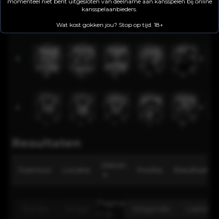
momenteel niet bent uitgesloten van deelname aan kansspelen bij online
kansspelaanbieders.
Wat kost gokken jou? Stop op tijd. 18+
Resultaten
Datum
Toernooi
Locatie
Positie
Resultaat
▼
Pagina
Eerste
Vorige
Volgende
Laatste
1
/
0