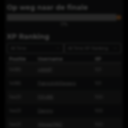
Op weg naar de finale
0
%
XP Ranking
All Time
All Time
XP Ranking
Positie
Username
XP
14185
xdddF
101
14185
PatrickWillegers
101
14431
Filly88
100
14431
Denny
100
14431
Wessel960
100