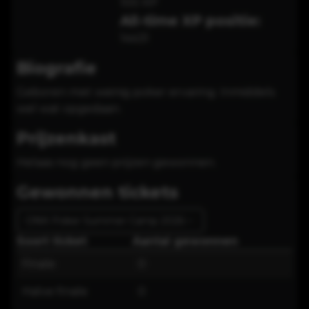
100
XP
All-time XP positie:
14431
Biografie
Geboren met weinig poker ervaring. Inmiddels
wel wat opgedaan.
Prijzenkast
Helaas nog geen prijzen gewonnen.
Gewonnen tickets
ONK Poker Summer Camp 2026
Soort ticket
Aantal gewonnen
Finale
0
Halve finale
0