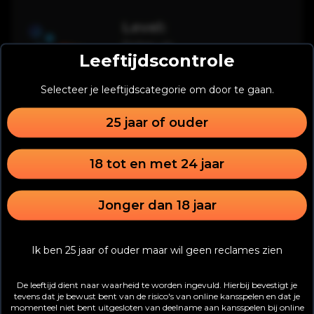
Level:
Poker vis
Leeftijdscontrole
Volgende level:
Poker debutant
Selecteer je leeftijdscategorie om door te gaan.
25 jaar of ouder
Achievements
18 tot en met 24 jaar
Begin je pokercarrière
Jonger dan 18 jaar
Je hebt een account aangemaakt
1
/
1
Ik ben 25 jaar of ouder maar wil geen reclames zien
De leeftijd dient naar waarheid te worden ingevuld. Hierbij bevestigt je
tevens dat je bewust bent van de risico's van online kansspelen en dat je
momenteel niet bent uitgesloten van deelname aan kansspelen bij online