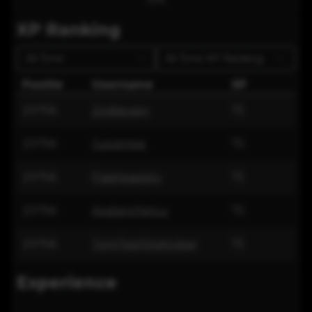
XP Ranking
All Time
All Time
XP Ranking
Positie
Username
XP
20756
Zodiacsqn
75
20756
Juicertpe
75
20756
Flashpaqptv
75
20756
Avalanchejcu
75
20756
TomTest10oktober
75
Experience