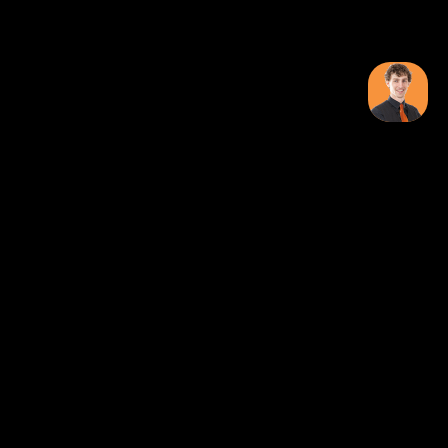
Over ONK Poker
Over Ons
Veelgestelde Vragen