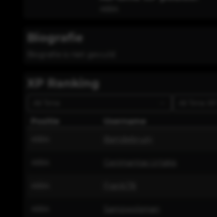
4664
Biografie
Biografie is niet gevuld
XP Ranking
All Time
All Time
XP
Positie
Username
4664
Bartdebruin
4664
Gerimantas Urlakis
4664
Frank78
4664
Samzwolsman