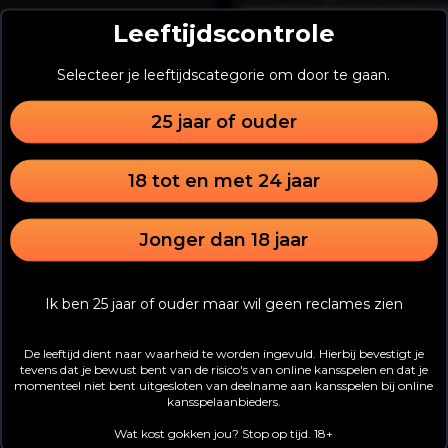
Leeftijdscontrole
160
Selecteer je leeftijdscategorie om door te gaan.
Resultaten
25 jaar of ouder
Toernooi
18 tot en met 24 jaar
Online Pokerkampioenscha
van Schagen
Jonger dan 18 jaar
Kwartfinale 1 ONK Poker 20/
Ik ben 25 jaar of ouder maar wil geen reclames zien
Online Pokerkampioenscha
van Bergen (L)
De leeftijd dient naar waarheid te worden ingevuld. Hierbij bevestigt je
tevens dat je bewust bent van de risico's van online kansspelen en dat je
Online Pokerkampioenscha
momenteel niet bent uitgesloten van deelname aan kansspelen bij online
van Beverwijk
kansspelaanbieders.
carrière
Online Pokerkampioenscha
Wat kost gokken jou? Stop op tijd. 18+