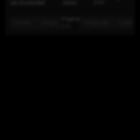
van Roosendaal
Velvet
2026
Pagina
Eerste
Vorige
Volgende
Laatste
1
/
1