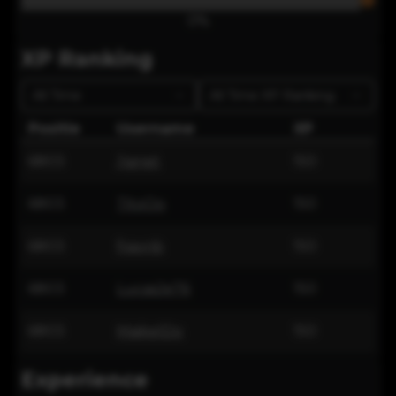
0
%
XP Ranking
All Time
All Time
XP Ranking
Positie
Username
XP
6803
Jjanet
150
6803
TitoOo
150
6803
fraonb
150
6803
LucasJe76
150
6803
MaikelDo
150
Experience