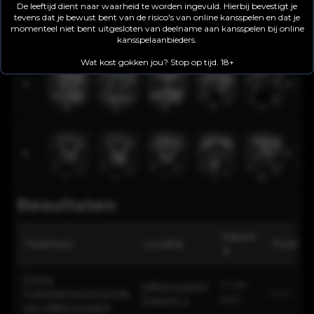
De leeftijd dient naar waarheid te worden ingevuld. Hierbij bevestigt je
tevens dat je bewust bent van de risico's van online kansspelen en dat je
momenteel niet bent uitgesloten van deelname aan kansspelen bij online
kansspelaanbieders.
Wat kost gokken jou? Stop op tijd. 18+
Resultaten
Datum
Toernooi
Locatie
Positie
▼
Online
Valkenswaard
17-09-
Pokerkampioenschap
n.v.t.
Pokerrrr 2
2021
van Valkenswaard