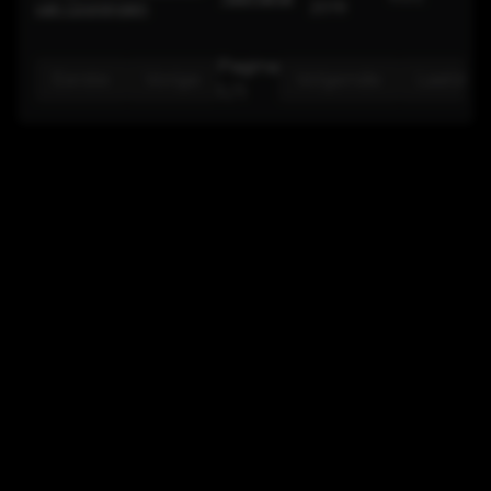
van Groningen
2019
Pagina
Eerste
Vorige
Volgende
Laatste
1
/
1