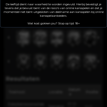
De leeftijd dient naar waarheid te worden ingevuld. Hierbij bevestigt je
tevens dat je bewust bent van de risico's van online kansspelen en dat je
momenteel niet bent uitgesloten van deelname aan kansspelen bij online
kansspelaanbieders.
Wat kost gokken jou? Stop op tijd. 18+
Resultaten
Datum
Toernooi
Locatie
Positie
R
▼
Pokerkampioenschap
01-12-
Tasmania
n.v.t.