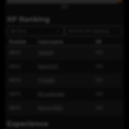
0
%
XP Ranking
All Time
All Time
XP Ranking
Positie
Username
XP
6805
Stef49
150
6805
Baldy157
150
6805
Fredde
150
6805
BrutaleAap
150
6805
kenny1992
150
Experience