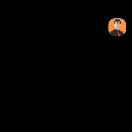
Over ONK Poker
Over Ons
Veelgestelde Vragen