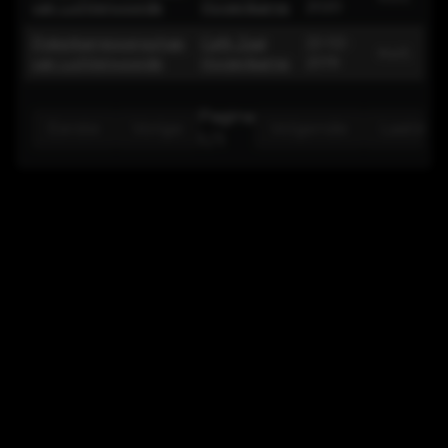
van Lichtenvoorde
Hogenkamp
2020
Pokerkampioenschap
Café Zaal
22-02-
n.v.t.
van Lichtenvoorde
Hogenkamp
2019
Pagina
Eerste
Vorige
Volgende
Laatste
1
/
1