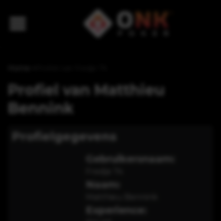
Home
>
Profiel van Fredje 74
Profiel van
Matthieu
Bennink
Profielgegevens
Gebruikersnaam:
Fredje 74
Naam:
Matthieu Bennink
Experience: