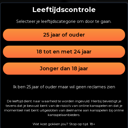
Leeftijdscontrole
77
Selecteer je leeftijdscategorie om door te gaan.
Resultaten
25 jaar of ouder
Toernooi
Locatie
18 tot en met 24 jaar
Eerste
Vorige
Jonger dan 18 jaar
Ik ben 25 jaar of ouder maar wil geen reclames zien
De leeftijd dient naar waarheid te worden ingevuld. Hierbij bevestigt je
tevens dat je bewust bent van de risico's van online kansspelen en dat je
momenteel niet bent uitgesloten van deelname aan kansspelen bij online
kansspelaanbieders.
carrière
Wat kost gokken jou? Stop op tijd. 18+