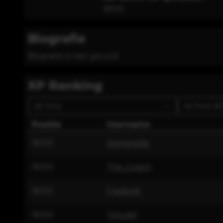
18193
Biografie
Biografie is niet gevuld
XP Ranking
All Time
All Time
XP
Positie
Username
18193
joerigoede
18193
The_Coach
18193
Fredwijk
18193
Timvdd