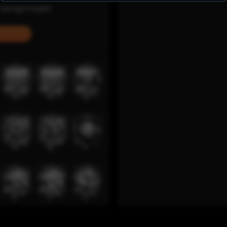
t aangemaakt