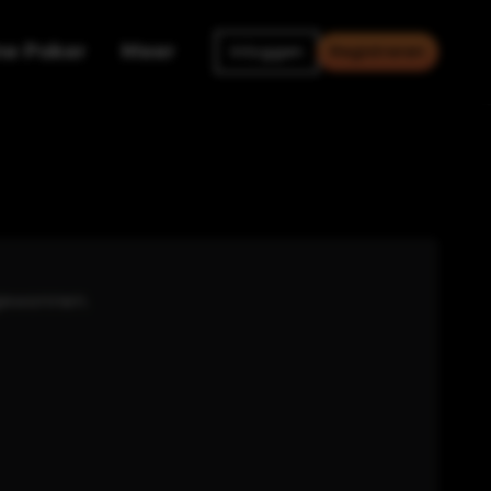
ne Poker
Meer
Inloggen
Registreren
 gewonnen.