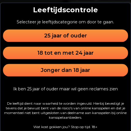
Leeftijdscontrole
150
Selecteer je leeftijdscategorie om door te gaan.
Resultaten
25 jaar of ouder
Toernooi
18 tot en met 24 jaar
Pokerkampioenschap van
Akkrum
Jonger dan 18 jaar
Eerste
Vorige
Ik ben 25 jaar of ouder maar wil geen reclames zien
De leeftijd dient naar waarheid te worden ingevuld. Hierbij bevestigt je
tevens dat je bewust bent van de risico's van online kansspelen en dat je
momenteel niet bent uitgesloten van deelname aan kansspelen bij online
kansspelaanbieders.
carrière
Wat kost gokken jou? Stop op tijd. 18+