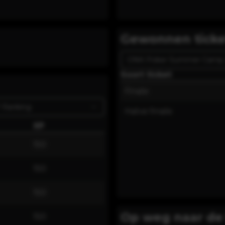
Gewonnen ticke
ONK Poker Summer Camp 
Soort ticket
Finale
 Ranking
Halve finale
XP
150
150
150
Op weg naar de 
150