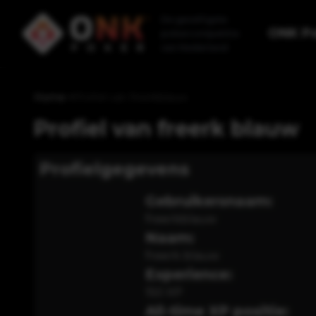
De gezelligste
ONK P
pokercompetitie
van Nederland
Home
>
Profiel van freerkblauw
Profiel van
freerk blauw
Profielgegevens
Gebruikersnaam:
freerkblauw
Naam:
freerk blauw
Experience:
150
XP
All-time XP positie: