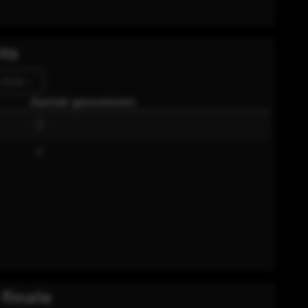
ts
2026
Aantal gewonnen
0
0
finale