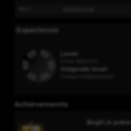
6803
RickMarechal
Experience
Level:
Poker debutant
Volgende level:
Gelegenheidspokeraar
Achievements
Begin je poker