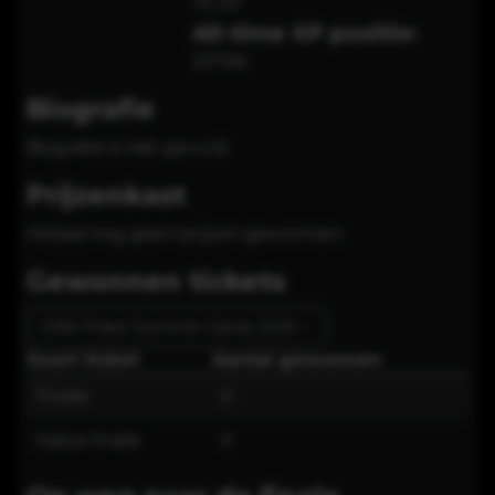
75
XP
All-time XP positie:
20766
Biografie
Biografie is niet gevuld
Prijzenkast
Helaas nog geen prijzen gewonnen.
Gewonnen tickets
ONK Poker Summer Camp 2026
Soort ticket
Aantal gewonnen
Finale
0
Halve finale
0