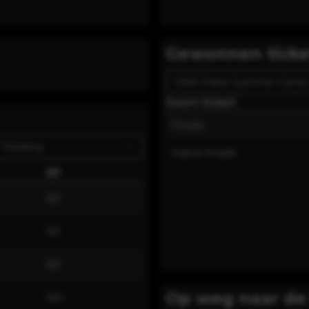
Gewonnen ticke
ONK Poker Summer Camp 
Soort ticket
Finale
 Ranking
Halve finale
XP
161
161
161
Op weg naar de 
160