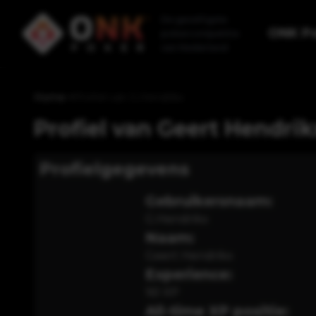
De gezelligste
ONK P
pokercompetitie
van Nederland
Home
>
Profiel van G.Hendrikx
Profiel van
Geert Hendrik
Profielgegevens
Gebruikersnaam:
G.Hendrikx
Naam:
Geert Hendrikx
Experience:
161
XP
All-time XP positie: