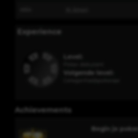
4664
M. Simon
Experience
Level:
Poker debutant
Volgende level:
Gelegenheidspokeraar
Achievements
Begin je poker