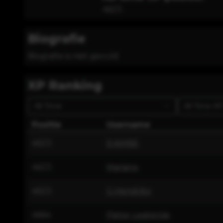
4623
Biografie
Biografie is niet gevuld
XP Ranking
All Time
All Time
XP
Positie
Username
4623
ErikM65
4623
Mariano
4623
G.Hendrikx
4664
Pieter Leatemia