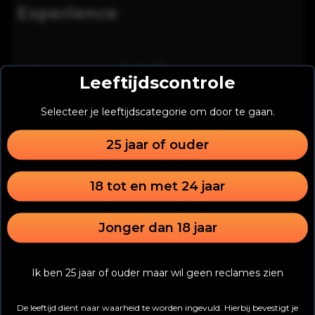
Experience
Level:
Leeftijdscontrole
Poker vis
Volgende level:
Selecteer je leeftijdscategorie om door te gaan.
Poker debutant
25 jaar of ouder
Achievements
18 tot en met 24 jaar
Begin je pokercarrière
Jonger dan 18 jaar
Je hebt een account aangemaakt
Ik ben 25 jaar of ouder maar wil geen reclames zien
1
/
1
De leeftijd dient naar waarheid te worden ingevuld. Hierbij bevestigt je