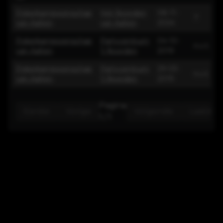
Pokerkampioenschap
Het Noorden
08-11-
7
van Aalten
van Aalten
2024
Pokerkampioenschap
Partycentrum
04-10-
n.v.t.
van Aalten
't Noorden
2019
Pokerkampioenschap
Partycentrum
29-03-
n.v.t.
van Aalten
't Noorden
2019
Pagina
Eerste
Vorige
Volgende
Laatste
1
/
1