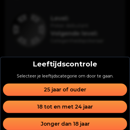
Level:
Poker debutant
Volgende level:
Gelegenheidspokeraar
Achievements
Leeftijdscontrole
Selecteer je leeftijdscategorie om door te gaan.
Begin je pokercarrière
25 jaar of ouder
Je hebt een account aangemaakt
18 tot en met 24 jaar
1
/
1
Jonger dan 18 jaar