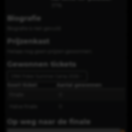
3716
Biografie
Biografie is niet gevuld
Prijzenkast
Helaas nog geen prijzen gewonnen.
Gewonnen tickets
ONK Poker Summer Camp 2026
Soort ticket
Aantal gewonnen
Finale
0
Halve finale
0
Op weg naar de finale