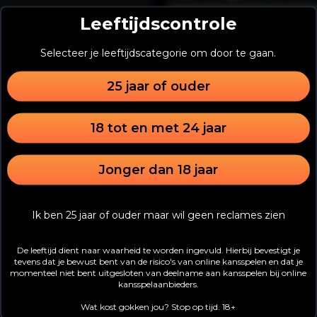
Leeftijdscontrole
101
Selecteer je leeftijdscategorie om door te gaan.
Resultaten
25 jaar of ouder
Toernooi
18 tot en met 24 jaar
Pokerkampioenschap van D
Jonger dan 18 jaar
Eerste
Vorige
Ik ben 25 jaar of ouder maar wil geen reclames zien
De leeftijd dient naar waarheid te worden ingevuld. Hierbij bevestigt je
tevens dat je bewust bent van de risico's van online kansspelen en dat je
momenteel niet bent uitgesloten van deelname aan kansspelen bij online
kansspelaanbieders.
carrière
Wat kost gokken jou? Stop op tijd. 18+