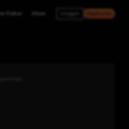
ne Poker
Meer
Inloggen
Registreren
 gewonnen.