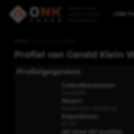
De gezelligste
ONK P
pokercompetitie
van Nederland
Home
>
Profiel van GeraldKW
Profiel van
Gerald Klein 
Profielgegevens
Gebruikersnaam:
GeraldKW
Naam:
Gerald Klein Woolthuis
Experience:
101
XP
All-time XP positie: