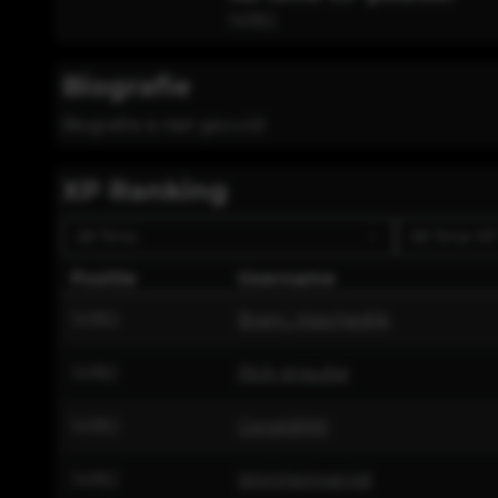
14182
Biografie
Biografie is niet gevuld
XP Ranking
All Time
All Time
XP
Positie
Username
14182
Bram_Visschedijk
14182
Rick straube
14182
GeraldKW
14182
WimHelmstrijd