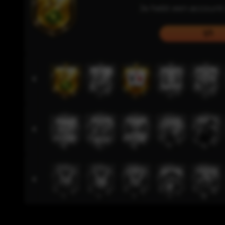
Je hebt een accoun
1
/
1