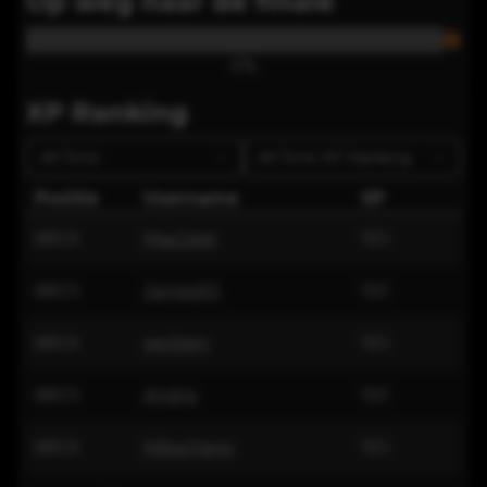
Op weg naar de finale
0
%
XP Ranking
All Time
All Time
XP Ranking
Positie
Username
XP
6803
MaxJagt
150
6803
James93
150
6803
gerben
150
6803
Andre
150
6803
Mikscherp
150