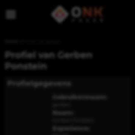
Home
>
Profiel van gerben
Profiel van
Gerben
Ponstein
Profielgegevens
Gebruikersnaam:
gerben
Naam:
Gerben Ponstein
Experience: