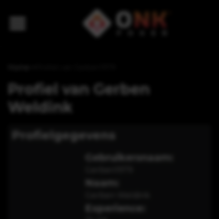
Home
>
Profiel van Gerben1979
Profiel van
Gerben
Weldink
Profielgegevens
Gebruikersnaam:
Gerben1979
Naam:
Gerben Weldink
Experience: