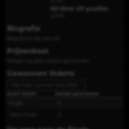
75
XP
All-time XP positie:
20756
Biografie
Biografie is niet gevuld
Prijzenkast
Helaas nog geen prijzen gewonnen.
Gewonnen tickets
ONK Poker Summer Camp 2026
Soort ticket
Aantal gewonnen
Finale
0
Halve finale
0