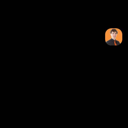
Over ONK Poker