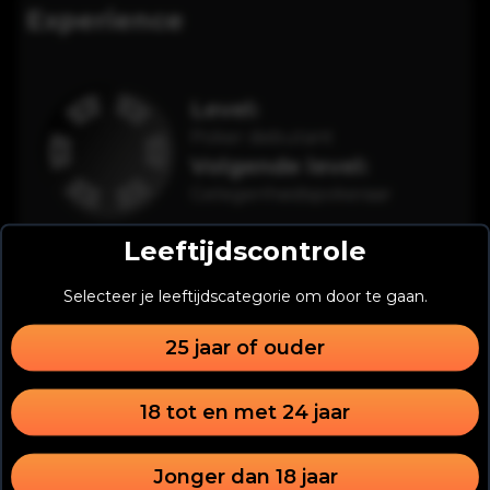
Experience
Level:
Poker debutant
Volgende level:
Gelegenheidspokeraar
Leeftijdscontrole
Achievements
Selecteer je leeftijdscategorie om door te gaan.
Begin je pokercarrière
25 jaar of ouder
Je hebt een account aangemaakt
18 tot en met 24 jaar
1
/
1
Jonger dan 18 jaar