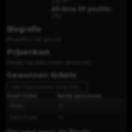
228
XP
All-time XP positie:
2757
Biografie
Biografie is niet gevuld
Prijzenkast
Helaas nog geen prijzen gewonnen.
Gewonnen tickets
ONK Poker Summer Camp 2026
Soort ticket
Aantal gewonnen
Finale
0
Halve finale
0