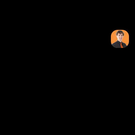
Over ONK Poker