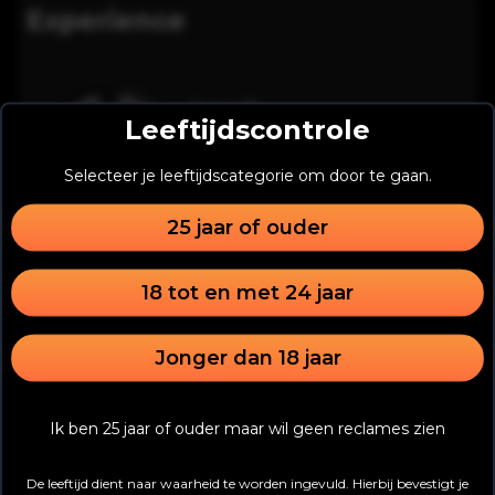
Experience
Level:
Leeftijdscontrole
Poker debutant
Volgende level:
Selecteer je leeftijdscategorie om door te gaan.
Gelegenheidspokeraar
25 jaar of ouder
Achievements
18 tot en met 24 jaar
Begin je pokercarrière
Jonger dan 18 jaar
Je hebt een account aangemaakt
Ik ben 25 jaar of ouder maar wil geen reclames zien
1
/
1
De leeftijd dient naar waarheid te worden ingevuld. Hierbij bevestigt je