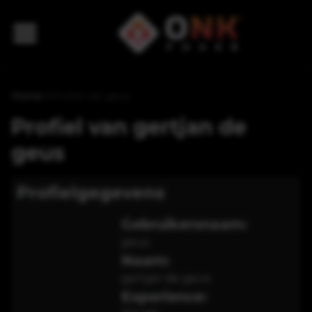
Home
>
Profiel van geus
Profiel van
gertjan de
geus
Profielgegevens
Gebruikersnaam:
geus
Naam:
gertjan de geus
Experience: