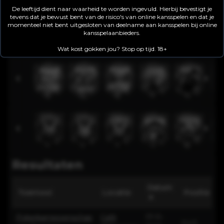
De leeftijd dient naar waarheid te worden ingevuld. Hierbij bevestigt je
tevens dat je bewust bent van de risico's van online kansspelen en dat je
momenteel niet bent uitgesloten van deelname aan kansspelen bij online
kansspelaanbieders.
Wat kost gokken jou? Stop op tijd. 18+
Resultaten
Datum
Toernooi
Locatie
Positie
▼
Pokerkampioenschap
Café
17-11-
n.v.t.