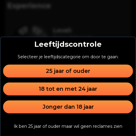
Experience
Level:
Poker debutant
Leeftijdscontrole
Volgende level:
Gelegenheidspokeraar
Selecteer je leeftijdscategorie om door te gaan.
25 jaar of ouder
Achievements
18 tot en met 24 jaar
Begin je pokercarrière
Jonger dan 18 jaar
Je hebt een account aangemaakt
1
/
1
Ik ben 25 jaar of ouder maar wil geen reclames zien