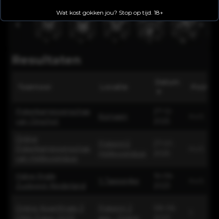
Wat kost gokken jou? Stop op tijd. 18+
Resultaten
Datum
Toernooi
Locatie
Positie
▼
Pokerkampioenschap
27-12-
Komaen
n.v.t.
van Oirschot
2025
Online
Pokerrrr2
27-01-
Pokerkampioenschap
n.v.t.
Hellevoetsluis
2025
van Hellevoetsluis
Halve finale
16-06-
't Tapperijke
n.v.t.
Zuidwest-Nederland
2023
Online Kwartfinale 3
Pokerrrr 2
08-06-
1
ONK Poker 22/23
app - Online
2023