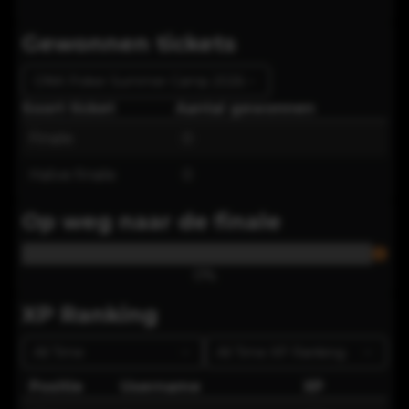
Gewonnen tickets
ONK Poker Summer Camp 2026
Soort ticket
Aantal gewonnen
Finale
0
Halve finale
0
Op weg naar de finale
0
%
XP Ranking
All Time
All Time
XP Ranking
Positie
Username
XP