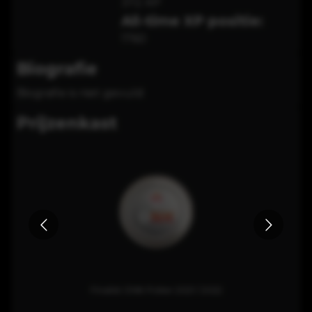
372
XP
All-time XP positie:
1760
Biografie
Biografie is niet gevuld
Prijzenkast
Finalist
ONK Poker 2021 / 2022