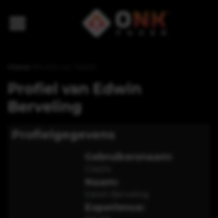
Home
>
Profiel van Glas34
Profiel van
Edwin
Berveling
Profielgegevens
Gebruikersnaam:
Glas34
Naam:
Edwin Berveling
Experience: