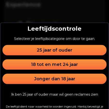
Experience
Level:
Leeftijdscontrole
Poker debutant
Volgende level:
Selecteer je leeftijdscategorie om door te gaan.
Gelegenheidspokeraar
25 jaar of ouder
Achievements
18 tot en met 24 jaar
Begin je pokercarrière
Jonger dan 18 jaar
Je hebt een account aangemaakt
Ik ben 25 jaar of ouder maar wil geen reclames zien
1
/
1
De leeftijd dient naar waarheid te worden ingevuld. Hierbij bevestigt je