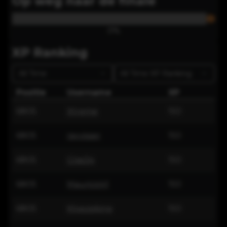
Op weg naar de finale
0
%
XP Ranking
All Time
All Time
XP Ranking
Positie
Username
XP
6805
Xtreme
150
6805
rayvisser
150
6805
Glas34
150
6805
MauricioVI
150
6805
Kloezeking
150