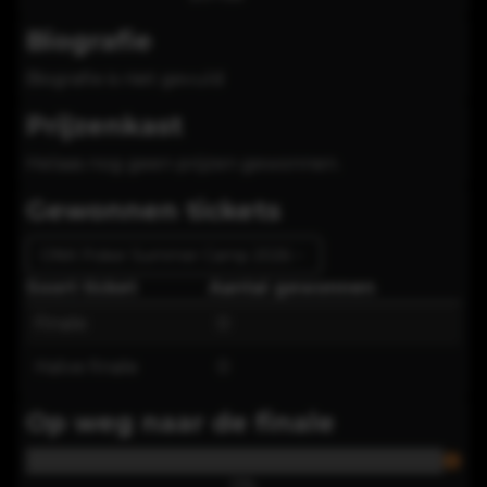
Biografie
Biografie is niet gevuld
Prijzenkast
Helaas nog geen prijzen gewonnen.
Gewonnen tickets
ONK Poker Summer Camp 2026
Soort ticket
Aantal gewonnen
Finale
0
Halve finale
0
Op weg naar de finale
0
%