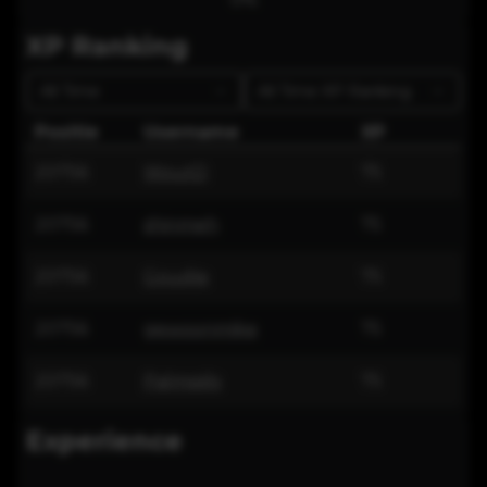
XP Ranking
All Time
All Time
XP Ranking
Positie
Username
XP
20756
WoutD
75
20756
shinmeh
75
20756
Goudje
75
20756
gewoonmike
75
20756
Palmpiils
75
Experience