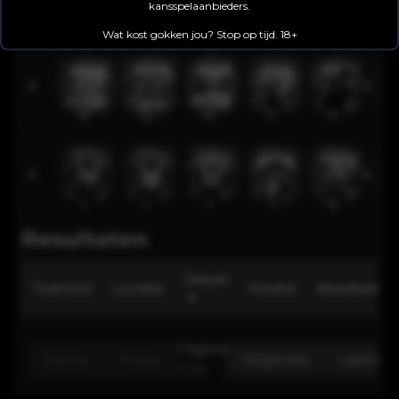
kansspelaanbieders.
Wat kost gokken jou? Stop op tijd. 18+
Resultaten
Datum
Toernooi
Locatie
Positie
Resultaat
▼
Pagina
Eerste
Vorige
Volgende
Laatste
1
/
0