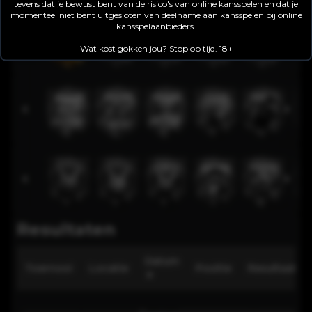
tevens dat je bewust bent van de risico's van online kansspelen en dat je
momenteel niet bent uitgesloten van deelname aan kansspelen bij online
kansspelaanbieders.
Wat kost gokken jou? Stop op tijd. 18+
Resultaten
Datum
Toernooi
Locatie
Positie
Resultaat
▼