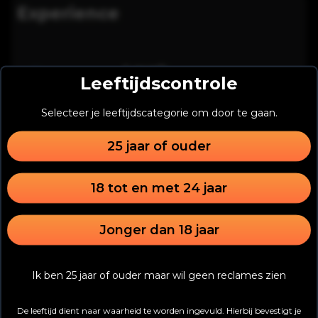
Experience
Level:
Leeftijdscontrole
Poker vis
Volgende level:
Selecteer je leeftijdscategorie om door te gaan.
Poker debutant
25 jaar of ouder
Achievements
18 tot en met 24 jaar
Begin je pokercarrière
Jonger dan 18 jaar
Je hebt een account aangemaakt
Ik ben 25 jaar of ouder maar wil geen reclames zien
1
/
1
De leeftijd dient naar waarheid te worden ingevuld. Hierbij bevestigt je