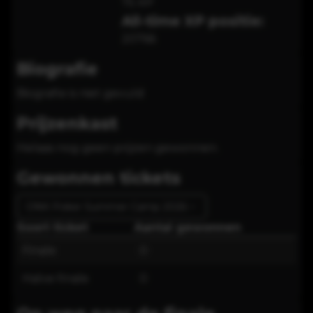
75
XP
All-time XP positie:
20766
Biografie
Biografie is niet gevuld
Prijzenkast
Helaas nog geen prijzen gewonnen.
Gewonnen tickets
ONK Poker Summer Camp 2026
Soort ticket
Aantal gewonnen
Finale
0
Halve finale
0