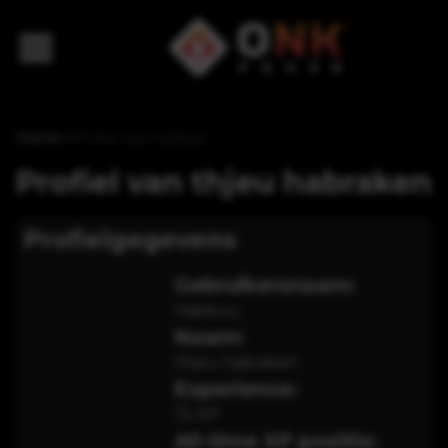
Home
>
Profiel van Habkuu
Profiel van
thjeu habraken
Profielgegevens
Gebruikersnaam:
Habkuu
Naam:
thjeu habraken
Experience:
75
XP
All-time XP positie: