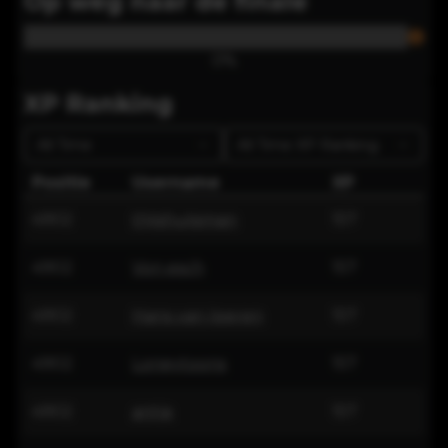
Op weg naar de finale
0
%
XP Ranking
All Time
All Time
XP Ranking
Positie
Username
XP
4902
thijshuijsman
157
4902
Von esch
157
4902
Hans van Iperen
157
4902
Loneytoons
157
4902
antje
157