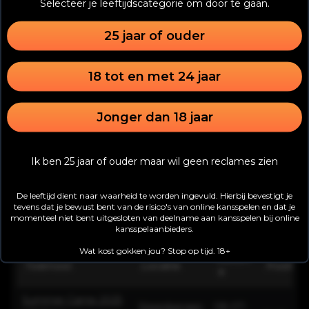
Selecteer je leeftijdscategorie om door te gaan.
25 jaar of ouder
18 tot en met 24 jaar
Jonger dan 18 jaar
Ik ben 25 jaar of ouder maar wil geen reclames zien
De leeftijd dient naar waarheid te worden ingevuld. Hierbij bevestigt je
tevens dat je bewust bent van de risico's van online kansspelen en dat je
momenteel niet bent uitgesloten van deelname aan kansspelen bij online
Resultaten
kansspelaanbieders.
Wat kost gokken jou? Stop op tijd. 18+
Datum
Toernooi
Locatie
Positie
▼
Summer Camp 2025
Steenbergen
08-07-