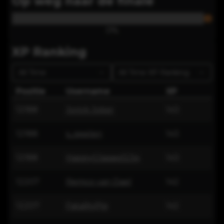
Op weg naar de finale
0
%
XP Ranking
All Time
All Time
XP Ranking
Positie
Username
XP
12188
Jorick Joker
143
12188
s_geelen
143
12188
HappyGlasses1234
143
12207
Remco van Dael
142
12207
FatalityPig
142