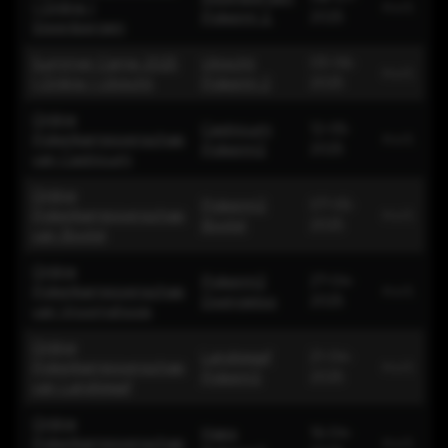
| Online |
n.v.t.
Pokerrrr 2.
2025
Steenbergen
Summer Camp 2025
Utrecht
03-06-
n.v.t.
| Online | Utrecht
Pokerrrr 2
2025
Online
Castricum
12-05-
Pokerkampioenschap
n.v.t.
Pokerrrr2
2025
van Castricum
Online
Pokerrrr2
07-05-
Pokerkampioenschap
n.v.t.
Boxtel
2025
van Boxtel
Online
Pokerrrr2
27-04-
Pokerkampioenschap
n.v.t.
Dwingeloo
2025
van Vroomshoop
Online
Landgraaf
21-04-
Pokerkampioenschap
n.v.t.
Pokerrr2
2025
van Landgraaf
Online
Haps
16-04-
Pokerkampioenschap
n.v.t.