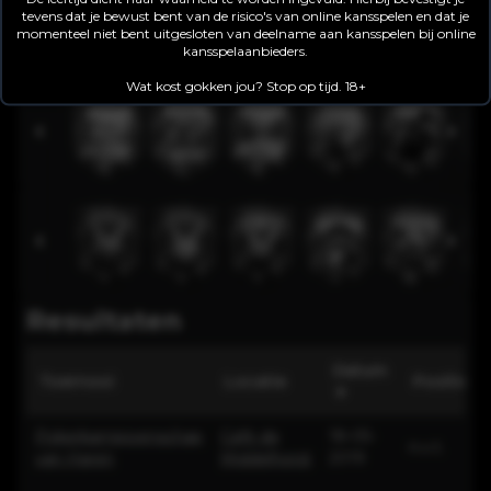
tevens dat je bewust bent van de risico's van online kansspelen en dat je
momenteel niet bent uitgesloten van deelname aan kansspelen bij online
kansspelaanbieders.
Wat kost gokken jou? Stop op tijd. 18+
Resultaten
Datum
Toernooi
Locatie
Positie
▼
Pokerkampioenschap
Café de
18-05-
n.v.t.
van Haren
Middelhorst
2019