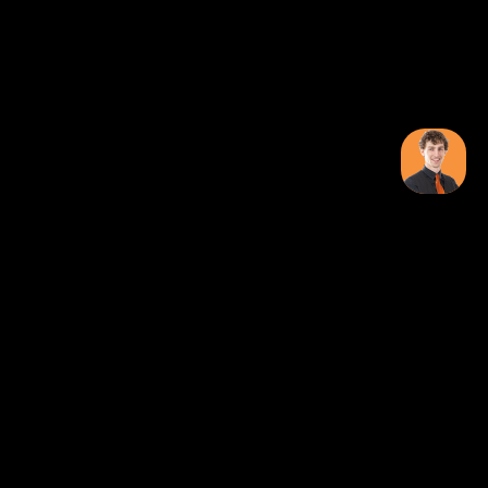
Over ONK Poker