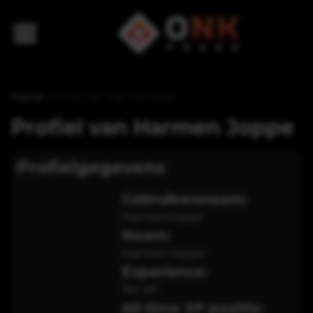
Home
>
Profiel van HarmenJoppe
Profiel van
Harmen Joppe
Profielgegevens
Gebruikersnaam:
HarmenJoppe
Naam:
Harmen Joppe
Experience:
150
XP
All-time XP positie: