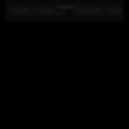
Pagina
Eerste
Vorige
Volgende
Laatste
1
/
1