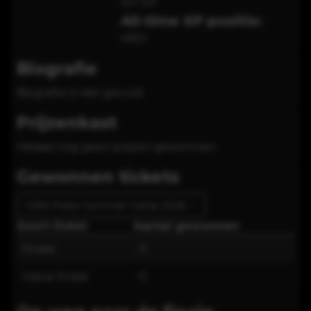
157
XP
All-time XP positie:
4901
Biografie
Biografie is niet gevuld
Prijzenkast
Helaas nog geen prijzen gewonnen.
Gewonnen tickets
ONK Poker Summer Camp 2026
Soort ticket
Aantal gewonnen
Finale
0
Halve finale
0