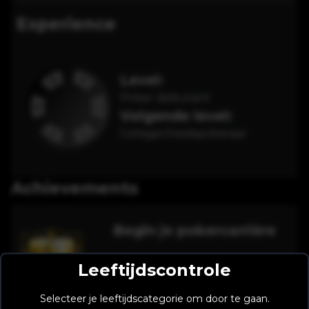
Experience
Level:
Poker debutant
Volgende level:
Gelegenheidspokeraar
Achievements
Begin je pokercarrière
Je hebt een account aangemaakt
Leeftijdscontrole
1
/
1
Selecteer je leeftijdscategorie om door te gaan.