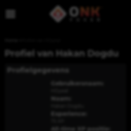
Home
>
Profiel van HDyesil
Profiel van
Hakan Dogdu
Profielgegevens
Gebruikersnaam:
HDyesil
Naam:
Hakan Dogdu
Experience:
75
XP
All-time XP positie: