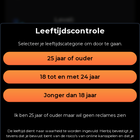
Level:
Poker vis
Leeftijdscontrole
Volgende level:
Selecteer je leeftijdscategorie om door te gaan.
Poker debutant
25 jaar of ouder
Achievements
18 tot en met 24 jaar
Begin je pokercarrière
Jonger dan 18 jaar
Je hebt een account aangemaakt
Ik ben 25 jaar of ouder maar wil geen reclames zien
1
/
1
De leeftijd dient naar waarheid te worden ingevuld. Hierbij bevestigt je
tevens dat je bewust bent van de risico's van online kansspelen en dat je