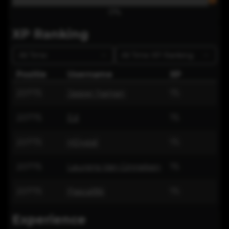
0
%
XP Ranking
All Time
All Time
XP Ranking
Positie
Username
XP
20775
Jasper haman
75
20775
Ed
75
20775
HDyesil
75
20775
Laurens Van Ginneken
75
20775
Pascal86
75
Experience