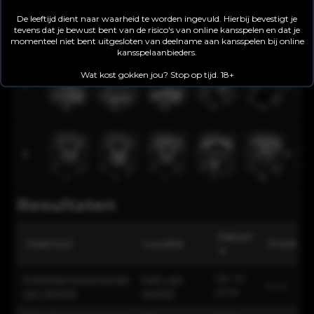
De leeftijd dient naar waarheid te worden ingevuld. Hierbij bevestigt je
tevens dat je bewust bent van de risico's van online kansspelen en dat je
momenteel niet bent uitgesloten van deelname aan kansspelen bij online
kansspelaanbieders.
Wat kost gokken jou? Stop op tijd. 18+
Resultaten
Datum
Toernooi
Locatie
Positie
▼
Pokerkampioenschap
Hart van
08-10-
n.v.t.
van Veghel
veghel
2019