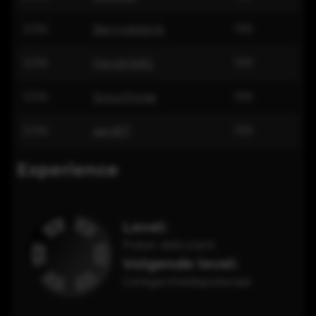
3316
Berrydebink
199
3316
Hendrik82
199
3316
Smurfinnie
199
3316
sam87
199
Experience
Level:
Poker debutant
Volgende level:
Gelegenheidspokeraar