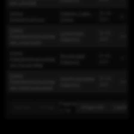
van Lelystad
Online
Pokerrrr 2 app -
23-05-
6
Pinkstertoernooi
Online
2021
Online
Linschoten
22-05-
Pokerkampioenschap
n.v.t.
Pokerrrr2
2021
van Linschoten
Online
Roosendaal
21-05-
Pokerkampioenschap
7
Pokerrrr2
2021
van Roosendaal
Online
Heerhugowaard
20-05-
Pokerkampioenschap
n.v.t.
Pokerrrr2
2021
van Heerhugowaard
Pagina
Eerste
Vorige
Volgende
Laatste
1
/
10