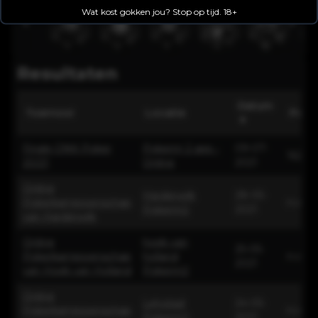
Wat kost gokken jou? Stop op tijd. 18+
Resultaten
Datum
Toernooi
Locatie
Posit
▼
Finale ONK Poker
Pokerrrr 2 app -
09-07-
162
20/21
Online
2021
Online
Harderwijk
28-05-
Pokerkampioenschap
n.v.t.
Pokerrrr2
2021
van Harderwijk
Online
hoek van
25-05-
Pokerkampioenschap
holland
n.v.t.
2021
van Hoek van Holland
Pokerrrr2
Online
Lelystad
24-05-
Pokerkampioenschap
n.v.t.
Pokerrrr2
2021