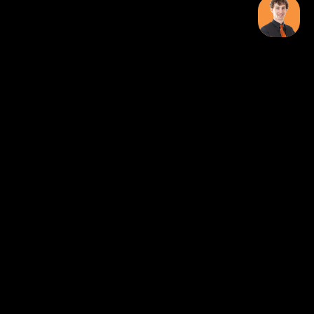
Over ONK Poker
Over Ons
Veelgestelde Vragen
In Contact Komen Met Ons?
Mail naar: info@onkpoker.nl