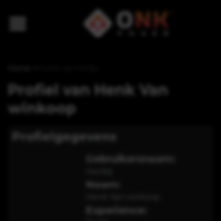
Home
>
Profiel van Henkiij
Profiel van
Henk Van
winkoop
Profielgegevens
Gebruikersnaam:
Henkiij
Naam:
Henk Van winkoop
Experience: