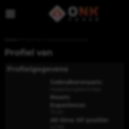
Home
>
Profiel van Hesselstotaaltechniek
Profiel van
Profielgegevens
Gebruikersnaam:
Hesselstotaaltechniek
Naam:
Experience:
75
XP
All-time XP positie:
20766