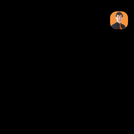
Over ONK Poker
Over Ons
Veelgestelde Vragen
In Contact Komen Met Ons?