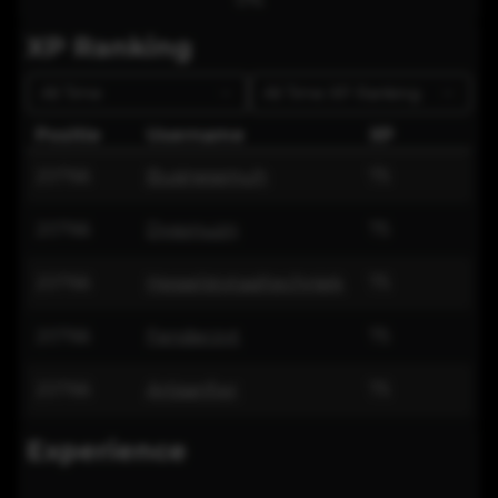
XP Ranking
All Time
All Time
XP Ranking
Positie
Username
XP
20766
Businessmuh
75
20766
Dysonuzn
75
20766
Hesselstotaaltechniek
75
20766
Fenderzyt
75
20766
Artisanfwr
75
Experience