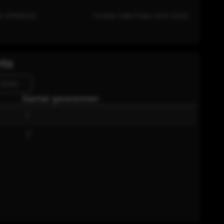
/2020
Finalist
ONK Poker 2021 / 2022
ts
2026
Aantal gewonnen
1
7