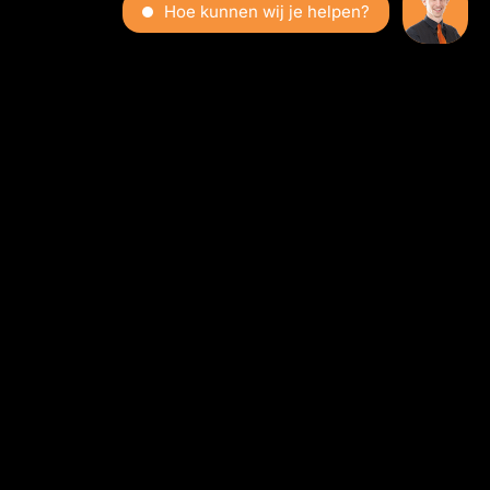
Contact
Abonneer je op onze nieuwsbrief
Aanmelden
rjarigen