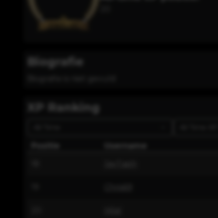
20
an Heemstede
Summer Camp 2026 | Online | Franeker
17-7-2026 19:00:00
Biografie
Biografie is niet gevuld
XP Ranking
All Time
All Time
XP
Positie
Username
18
JayTaph
19
Chris69
20
Hilal