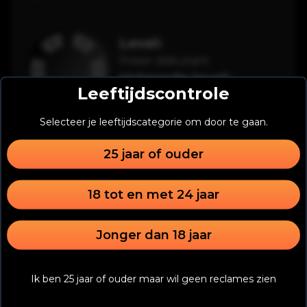
Level:
Poker debutant
Volgende level:
Leeftijdscontrole
Gelegenheidspokeraar
Selecteer je leeftijdscategorie om door te gaan.
Achievements
25 jaar of ouder
Begin je pokercarrière
18 tot en met 24 jaar
Je hebt een account aangemaakt
Jonger dan 18 jaar
1
/
1
Ik ben 25 jaar of ouder maar wil geen reclames zien