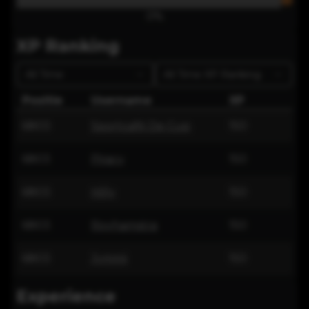
0
%
XP Ranking
All Time
All Time
XP Ranking
Positie
Username
XP
6803
Sportcafé De Cup
150
6803
Piracy
150
6803
Hilly
150
6803
Royhamstra
150
6803
Jymmi
150
Experience