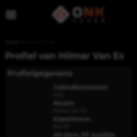
Home
>
Profiel van Hilly
Profiel van
Hilmar Van Es
Profielgegevens
Gebruikersnaam:
Hilly
Naam:
Hilmar Van Es
Experience:
150
XP
All-time XP positie: