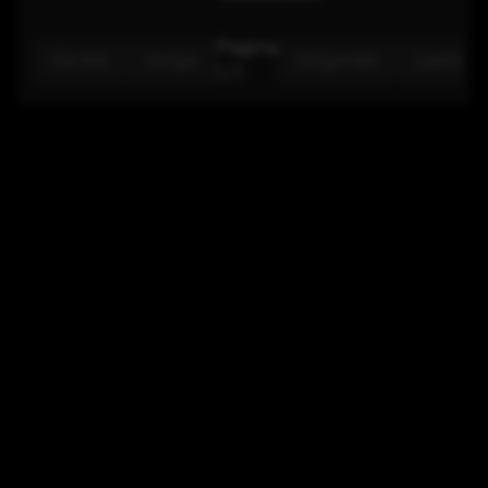
Pagina
Eerste
Vorige
Volgende
Laatste
1
/
1