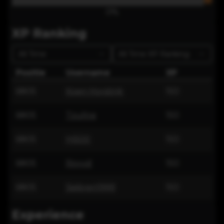
0
%
XP Ranking
All Time
All Time
XP Ranking
Positie
Username
XP
6805
Koen Horstink
150
6805
Tzultra
150
6805
Hj500
150
6805
Royvd
150
6805
Siebren1999
150
Experience