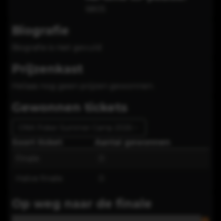
6805
Biografie
Biografie is niet gevuld
Prijzenkast
Helaas nog geen prijzen gewonnen.
Gewonnen tickets
ONK Poker Summer Camp 2026
Soort ticket
Aantal gewonnen
Finale
0
Halve finale
0
Op weg naar de finale