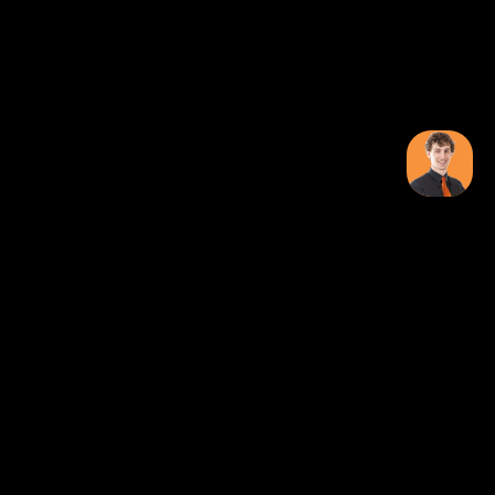
Over ONK Poker