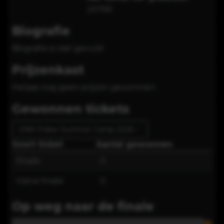
20769
Biografie
Biografie is niet gevuld
Prijzenkast
Helaas nog geen prijzen gewonnen.
Gewonnen tickets
ONK Poker Summer Camp 2026
Soort ticket
Aantal gewonnen
Finale
0
Halve finale
0
Op weg naar de finale