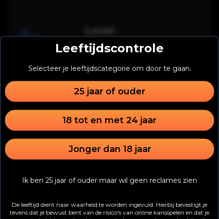
Level:
Poker vis
Leeftijdscontrole
Volgende level:
Selecteer je leeftijdscategorie om door te gaan.
Poker debutant
25 jaar of ouder
Achievements
18 tot en met 24 jaar
Begin je pokercarrière
Jonger dan 18 jaar
Je hebt een account aangemaakt
Ik ben 25 jaar of ouder maar wil geen reclames zien
1
/
1
De leeftijd dient naar waarheid te worden ingevuld. Hierbij bevestigt je
tevens dat je bewust bent van de risico's van online kansspelen en dat je