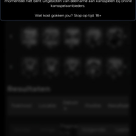
momenteel niet bent uitgesloten van deelname aan kansspelen bij online
kansspelaanbieders.
Wat kost gokken jou? Stop op tijd. 18+
Resultaten
Datum
Toernooi
Locatie
Positie
Resultaat
▼
Pagina
Eerste
Vorige
Volgende
Laatste
1
/
0