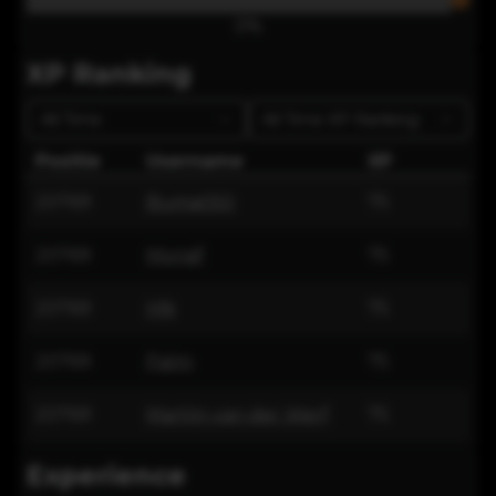
0
%
XP Ranking
All Time
All Time
XP Ranking
Positie
Username
XP
20769
Buma050
75
20769
Monsif
75
20769
HN
75
20769
Palm
75
20769
Martijn van der Werf
75
Experience