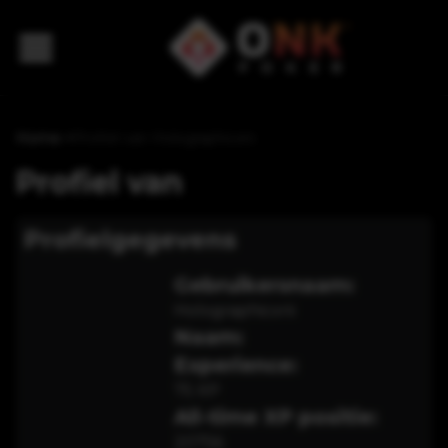
Home
>
Profiel van Holographicxni
Profiel van
Profielgegevens
Gebruikersnaam:
Holographicxni
Naam:
Experience:
75
XP
All-time XP positie:
20756