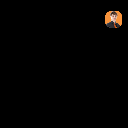
Over ONK Poker
Over Ons
Veelgestelde Vragen
In Contact Komen Met Ons?