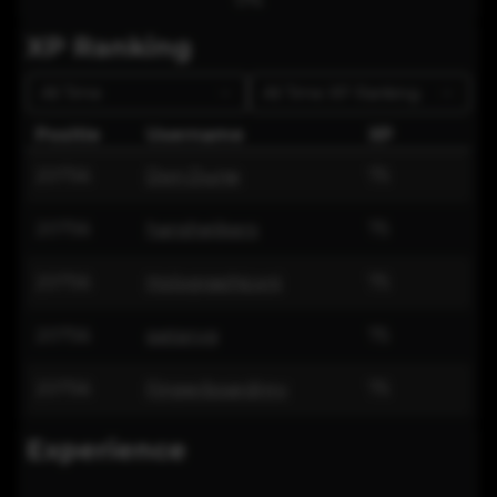
XP Ranking
All Time
All Time
XP Ranking
Positie
Username
XP
20756
Don Dune
75
20756
hansheijkers
75
20756
Holographicxni
75
20756
petervg
75
20756
Fingerboardnrv
75
Experience