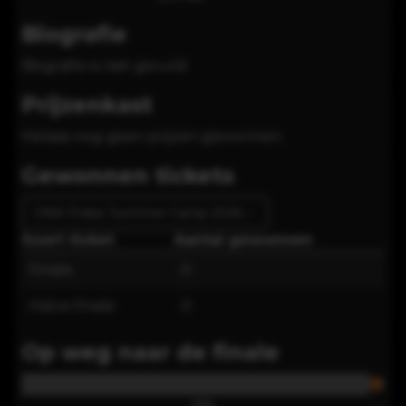
Biografie
Biografie is niet gevuld
Prijzenkast
Helaas nog geen prijzen gewonnen.
Gewonnen tickets
ONK Poker Summer Camp 2026
Soort ticket
Aantal gewonnen
Finale
0
Halve finale
0
Op weg naar de finale
0
%