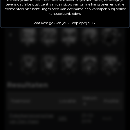
tevens dat je bewust bent van de risico's van online kansspelen en dat je
momenteel niet bent uitgesloten van deelname aan kansspelen bij online
kansspelaanbieders.
Wat kost gokken jou? Stop op tijd. 18+
Resultaten
Datum
Toernooi
Locatie
Positie
R
▼
Pokerkampioenschap
23-02-
SBS
n.v.t.
van Den Haag
2019