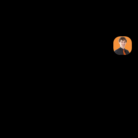
Over ONK Poker