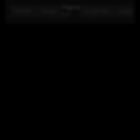
Pagina
Eerste
Vorige
Volgende
Laatste
1
/
1