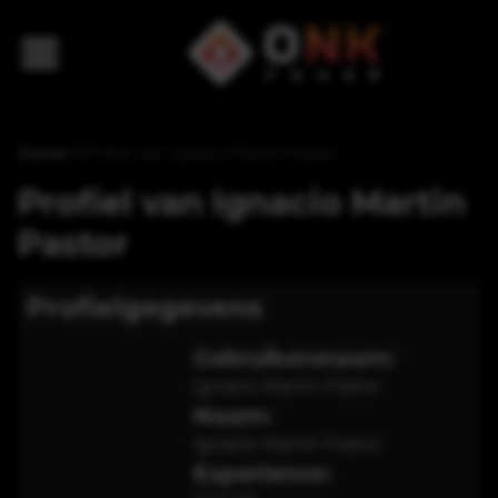
Home
>
Profiel van Ignacio Martin Pastor
Profiel van
Ignacio Martin
Pastor
Profielgegevens
Gebruikersnaam:
Ignacio Martin Pastor
Naam:
Ignacio Martin Pastor
Experience: