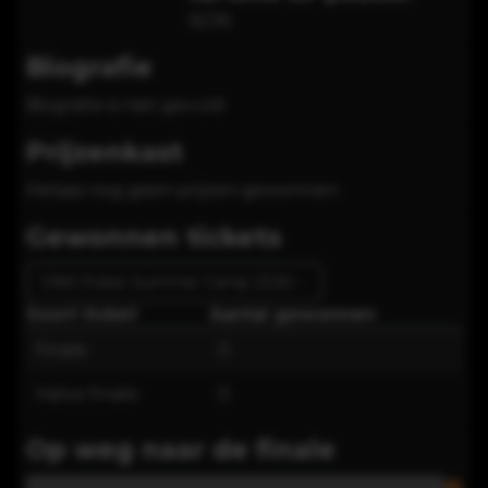
6236
Biografie
Biografie is niet gevuld
Prijzenkast
Helaas nog geen prijzen gewonnen.
Gewonnen tickets
ONK Poker Summer Camp 2026
Soort ticket
Aantal gewonnen
Finale
0
Halve finale
0
Op weg naar de finale