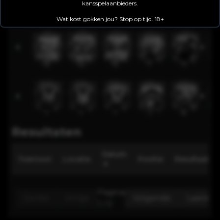
kansspelaanbieders.
Wat kost gokken jou? Stop op tijd. 18+
Resultaten
Datum
Toernooi
Locatie
Positie
Resultaat
▼
Pagina
Eerste
Vorige
Volgende
Laatste
1
/
0