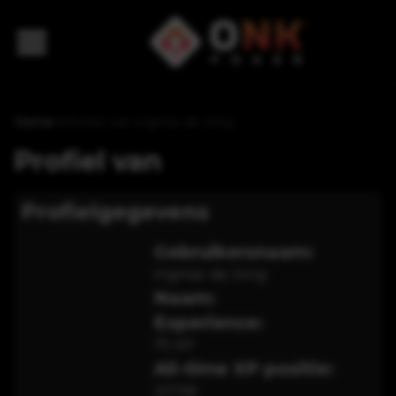
Home
>
Profiel van Ingmar de Jong
Profiel van
Profielgegevens
Gebruikersnaam:
Ingmar de Jong
Naam:
Experience:
75
XP
All-time XP positie:
20766