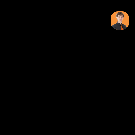
Over ONK Poker
Over Ons
Veelgestelde Vragen
In Contact Komen Met Ons?