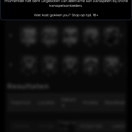
momenteel niet bent uitgesloten van deelname aan kansspelen bij online
kansspelaanbieders.
Wat kost gokken jou? Stop op tijd. 18+
Resultaten
Datum
Toernooi
Locatie
Positie
Resultaat
▼
Pagina
Eerste
Vorige
Volgende
Laatste
1
/
0