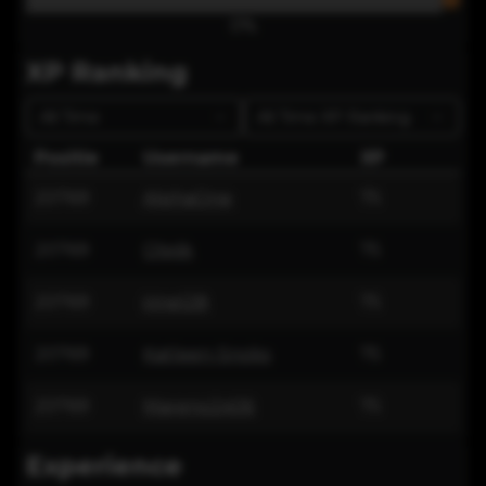
0
%
XP Ranking
All Time
All Time
XP Ranking
Positie
Username
XP
20769
AlphaOne
75
20769
Olejik
75
20769
irinel28
75
20769
Katleen-Snoks
75
20769
Mareno2406
75
Experience