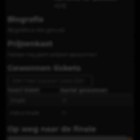
4536
Biografie
Biografie is niet gevuld
Prijzenkast
Helaas nog geen prijzen gewonnen.
Gewonnen tickets
ONK Poker Summer Camp 2026
Soort ticket
Aantal gewonnen
Finale
0
Halve finale
0
Op weg naar de finale