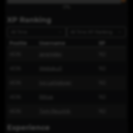
0
%
XP Ranking
All Time
All Time
XP Ranking
Positie
Username
XP
4536
jansnijder
162
4536
Webskull
162
4536
Ivo Letteboer
162
4536
Riltoe
162
4536
Tom Reurink
162
Experience